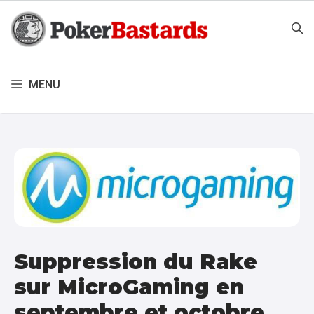
Aller
au
contenu
MENU
Suppression du Rake
sur MicroGaming en
septembre et octobre