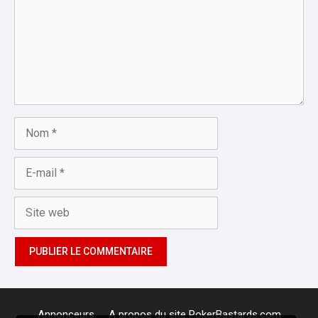
Nom
E-
mail
Site
web
Annonceurs
A propos du site PokerBastards.com