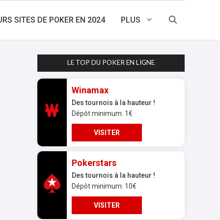
URS SITES DE POKER EN 2024
PLUS
LE TOP DU POKER EN LIGNE
Winamax
Des tournois à la hauteur !
Dépôt minimum: 1€
VISITER
Pokerstars
Des tournois à la hauteur !
Dépôt minimum: 10€
VISITER