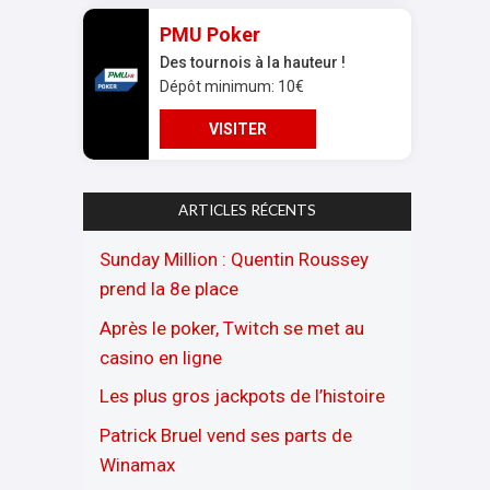
PMU Poker
Des tournois à la hauteur !
Dépôt minimum: 10€
VISITER
ARTICLES RÉCENTS
Sunday Million : Quentin Roussey
prend la 8e place
Après le poker, Twitch se met au
casino en ligne
Les plus gros jackpots de l’histoire
Patrick Bruel vend ses parts de
Winamax