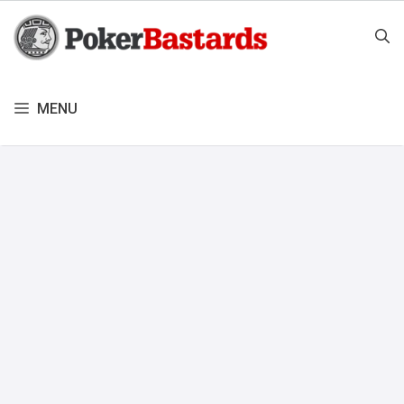
Aller
au
contenu
MENU