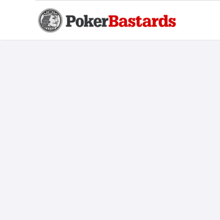
Aller
au
contenu