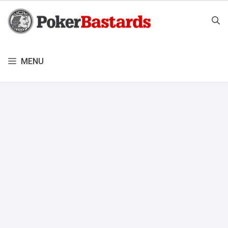
Aller
au
contenu
MENU