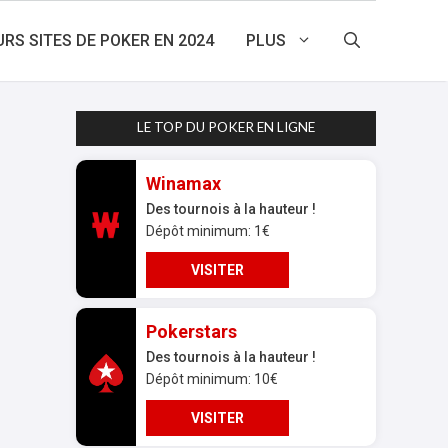
URS SITES DE POKER EN 2024
PLUS
LE TOP DU POKER EN LIGNE
Winamax
Des tournois à la hauteur !
Dépôt minimum: 1€
VISITER
Pokerstars
Des tournois à la hauteur !
Dépôt minimum: 10€
VISITER