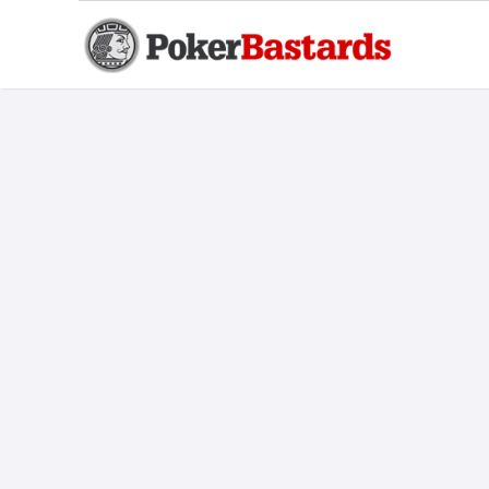
Aller
au
contenu