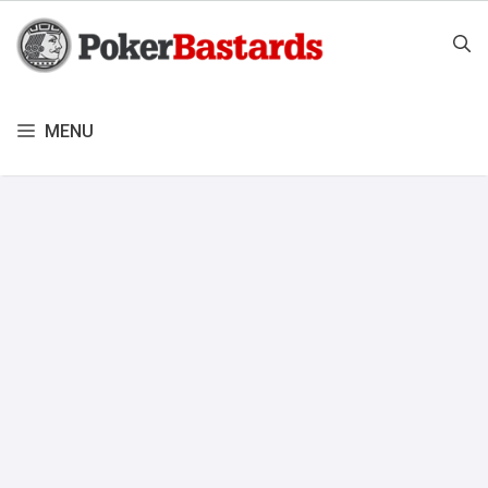
Aller
au
contenu
MENU
26 juin 2010
par
TheKing
Gagner des Packs pour les
France Poker Series
gratuitement!
Pour fêter le lancement de la version française de son logiciel,