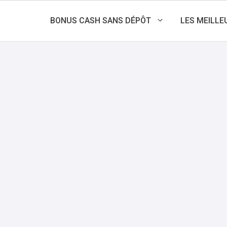
BONUS CASH SANS DÉPÔT
LES MEILLE