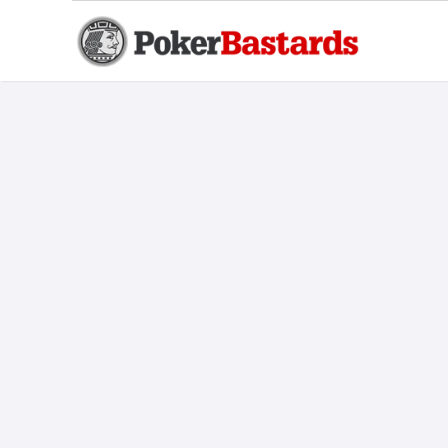
Aller
au
contenu