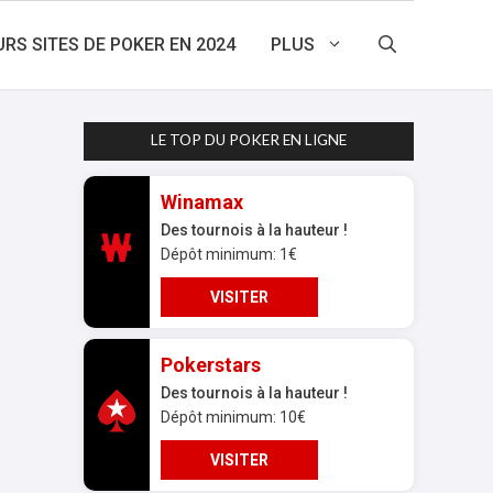
URS SITES DE POKER EN 2024
PLUS
LE TOP DU POKER EN LIGNE
Winamax
Des tournois à la hauteur !
Dépôt minimum: 1€
VISITER
Pokerstars
Des tournois à la hauteur !
Dépôt minimum: 10€
VISITER