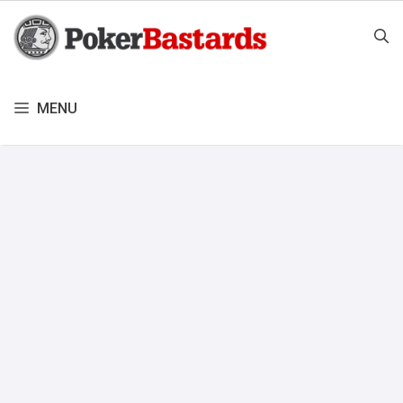
Aller
au
contenu
MENU