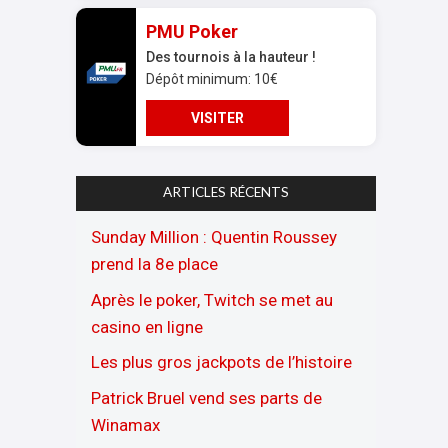
PMU Poker
Des tournois à la hauteur !
Dépôt minimum: 10€
VISITER
ARTICLES RÉCENTS
Sunday Million : Quentin Roussey
prend la 8e place
Après le poker, Twitch se met au
casino en ligne
Les plus gros jackpots de l’histoire
Patrick Bruel vend ses parts de
Winamax