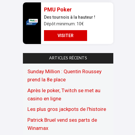
PMU Poker
Des tournois à la hauteur !
Dépôt minimum: 10€
VISITER
ARTICLES RÉCENTS
Sunday Million : Quentin Roussey
prend la 8e place
Après le poker, Twitch se met au
casino en ligne
Les plus gros jackpots de l’histoire
Patrick Bruel vend ses parts de
Winamax