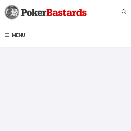
Aller
au
contenu
MENU