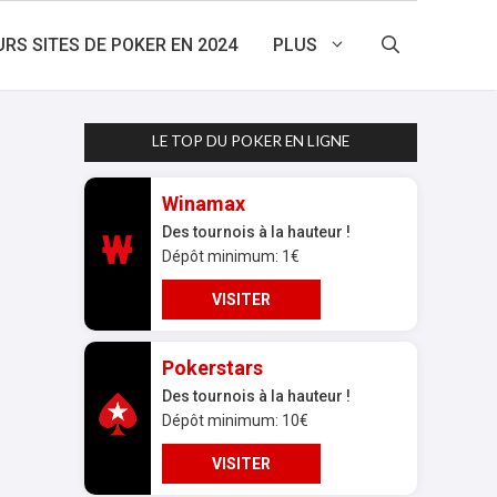
URS SITES DE POKER EN 2024
PLUS
LE TOP DU POKER EN LIGNE
Winamax
Des tournois à la hauteur !
Dépôt minimum: 1€
VISITER
Pokerstars
Des tournois à la hauteur !
Dépôt minimum: 10€
VISITER