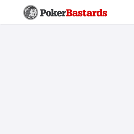
Aller
au
contenu