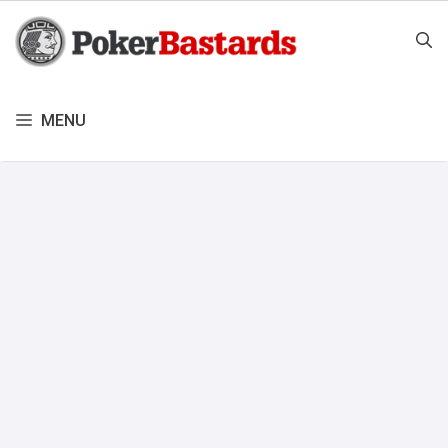
Aller
au
contenu
MENU