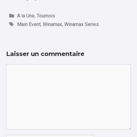
Catégories
A la Une
,
Tournois
Étiquettes
Main Event
,
Winamax
,
Winamax Series
Laisser un commentaire
Commentaire