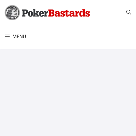
Aller
au
contenu
MENU