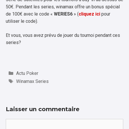
50€. Pendant les series, winamax offre un bonus spécial
de 100€ avec le code «
WERIES6
» (
cliquez ici
pour
utiliser le code).
Et vous, vous avez prévu de jouer du tournoi pendant ces
series?
Catégories
Actu Poker
Étiquettes
Winamax Series
Laisser un commentaire
Commentaire