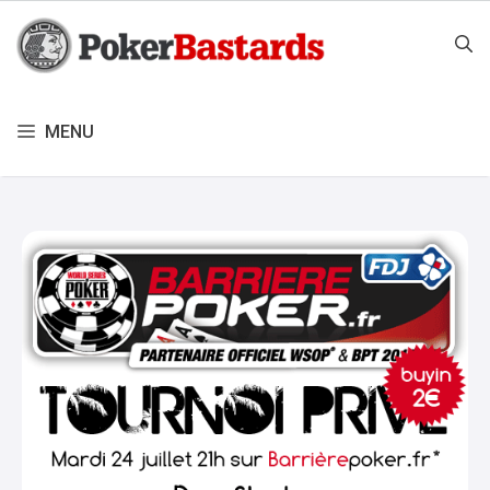
Aller
au
contenu
MENU