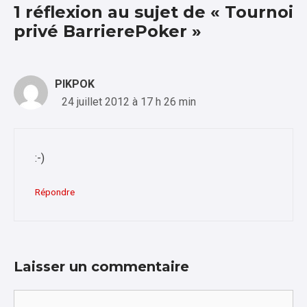
1 réflexion au sujet de « Tournoi
privé BarrierePoker »
PIKPOK
24 juillet 2012 à 17 h 26 min
:-)
Répondre
Laisser un commentaire
Commentaire