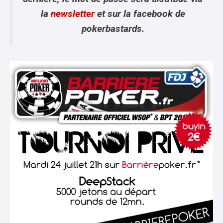
la
newsletter
et sur la facebook de
pokerbastards.