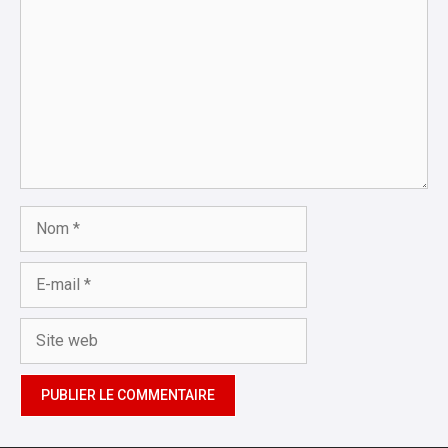
Nom
E-
mail
Site
web