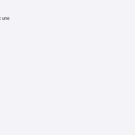
ec une