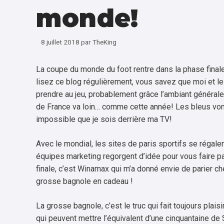
monde!
8 juillet 2018
par
TheKing
La coupe du monde du foot rentre dans la phase finale.
lisez ce blog régulièrement, vous savez que moi et le f
prendre au jeu, probablement grâce l’ambiant générale,
de France va loin… comme cette année! Les bleus vont 
impossible que je sois derrière ma TV!
Avec le mondial, les sites de paris sportifs se régal
équipes marketing regorgent d’idée pour vous faire pa
finale, c’est Winamax qui m’a donné envie de parier c
grosse bagnole en cadeau !
La grosse bagnole, c’est le truc qui fait toujours plai
qui peuvent mettre l’équivalent d’une cinquantaine de