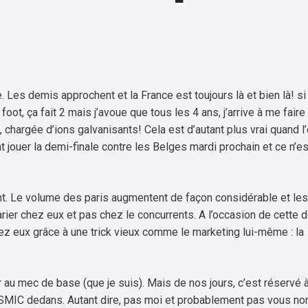
 Les demis approchent et la France est toujours là et bien là! s
oot, ça fait 2 mais j’avoue que tous les 4 ans, j’arrive à me faire
 chargée d’ions galvanisants! Cela est d’autant plus vrai quand l
jouer la demi-finale contre les Belges mardi prochain et ce n’e
ent. Le volume des paris augmentent de façon considérable et les
rier chez eux et pas chez le concurrents. A l’occasion de cette 
hez eux grâce à une trick vieux comme le marketing lui-même : la
sir au mec de base (que je suis). Mais de nos jours, c’est réservé 
 SMIC dedans. Autant dire, pas moi et probablement pas vous non