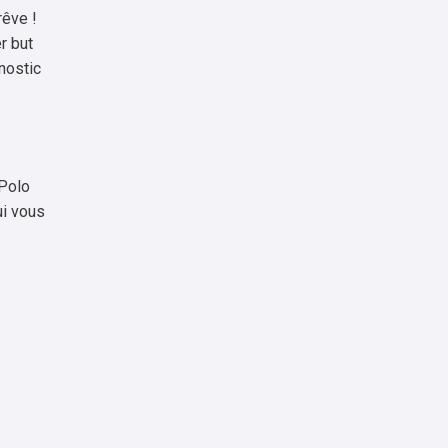
rêve !
r but
nostic
 Polo
ui vous