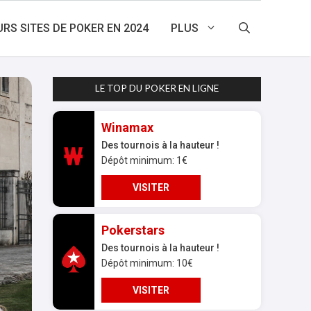
URS SITES DE POKER EN 2024
PLUS
LE TOP DU POKER EN LIGNE
Winamax
Des tournois à la hauteur !
Dépôt minimum: 1€
VISITER
Pokerstars
Des tournois à la hauteur !
Dépôt minimum: 10€
VISITER