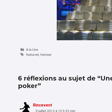
Catégories
A la Une
Étiquettes
featured
,
Humeur
6 réflexions au sujet de “U
poker”
Rincevent
9 juillet 2012 à 13 h 33 min