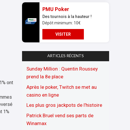
PMU Poker
Des tournois à la hauteur !
Dépôt minimum: 10€
VISITER
ARTICLES RÉCENTS
Sunday Million : Quentin Roussey
prend la 8e place
11% ont
Après le poker, Twitch se met au
casino en ligne
hommes
reversé
Les plus gros jackpots de l’histoire
nt 1%
Patrick Bruel vend ses parts de
Winamax