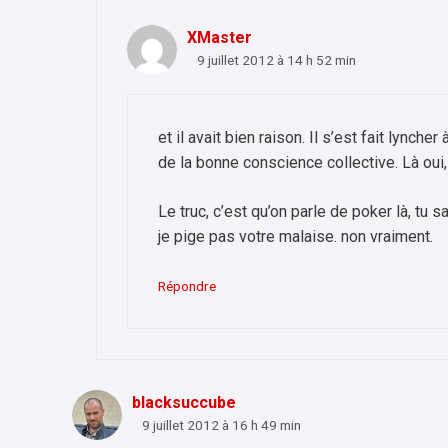
XMaster
9 juillet 2012 à 14 h 52 min
et il avait bien raison. Il s’est fait lynch
de la bonne conscience collective. Là oui, 
Le truc, c’est qu’on parle de poker là, tu 
je pige pas votre malaise. non vraiment.
Répondre
blacksuccube
9 juillet 2012 à 16 h 49 min