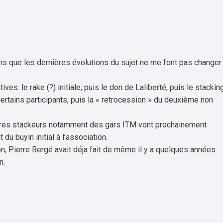
iens que les dernières évolutions du sujet ne me font pas changer
es. le rake (?) initiale, puis le don de Laliberté, puis le stackin
 certains participants, puis la « retrocession » du deuxième non
autres stackeurs notamment des gars ITM vont prochainement
u buyin initial à l’association.
on, Pierre Bergé avait déja fait de même il y a quelques années
n.