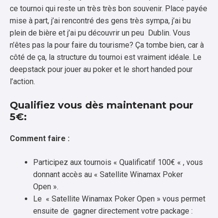
ce tournoi qui reste un très très bon souvenir. Place payée
mise à part, j’ai rencontré des gens très sympa, j’ai bu
plein de bière et j’ai pu découvrir un peu Dublin. Vous
n’êtes pas la pour faire du tourisme? Ça tombe bien, car à
côté de ça, la structure du tournoi est vraiment idéale. Le
deepstack pour jouer au poker et le short handed pour
l’action.
Qualifiez vous dès maintenant pour
5€:
Comment faire :
Participez aux tournois « Qualificatif 100€ « , vous
donnant accès au « Satellite Winamax Poker
Open ».
Le « Satellite Winamax Poker Open » vous permet
ensuite de gagner directement votre package :