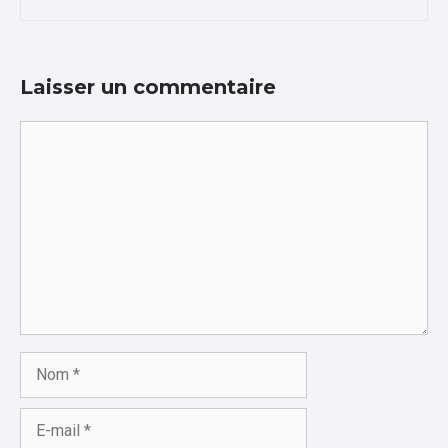
Laisser un commentaire
Commentaire
Nom
E-
mail