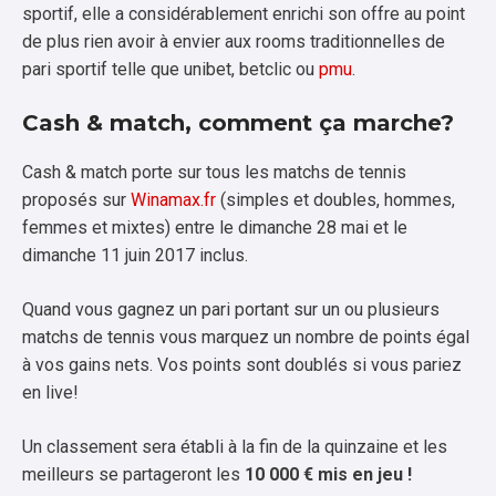
sportif, elle a considérablement enrichi son offre au point
de plus rien avoir à envier aux rooms traditionnelles de
pari sportif telle que unibet, betclic ou
pmu
.
Cash & match, comment ça marche?
Cash & match porte sur tous les matchs de tennis
proposés sur
Winamax.fr
(simples et doubles, hommes,
femmes et mixtes) entre le dimanche 28 mai et le
dimanche 11 juin 2017 inclus.
Quand vous gagnez un pari portant sur un ou plusieurs
matchs de tennis vous marquez un nombre de points égal
à vos gains nets. Vos points sont doublés si vous pariez
en live!
Un classement sera établi à la fin de la quinzaine et les
meilleurs se partageront les
10 000 € mis en jeu !