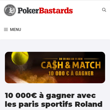
Aller
au
contenu
MENU
10 000€ à gagner avec
les paris sportifs Roland