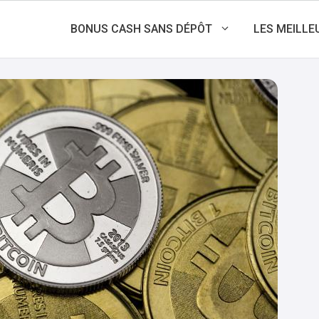
BONUS CASH SANS DÉPÔT
LES MEILLE