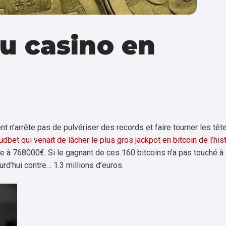
au casino en
n’arrête pas de pulvériser des records et faire tourner les têtes
dbet qui venait de lâcher le plus gros jackpot en bitcoin de l’his
nte à 768000€. Si le gagnant de ces 160 bitcoins n’a pas touché à
urd’hui contre… 1.3 millions d’euros.