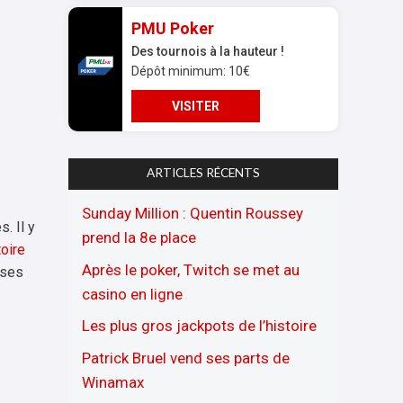
PMU Poker
Des tournois à la hauteur !
Dépôt minimum: 10€
VISITER
ARTICLES RÉCENTS
Sunday Million : Quentin Roussey
. Il y
prend la 8e place
toire
Après le poker, Twitch se met au
 ses
casino en ligne
Les plus gros jackpots de l’histoire
Patrick Bruel vend ses parts de
Winamax