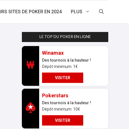
URS SITES DE POKER EN 2024
PLUS
LE TOP DU POKER EN LIGNE
Winamax
Des tournois à la hauteur !
Dépôt minimum: 1€
VISITER
Pokerstars
Des tournois à la hauteur !
Dépôt minimum: 10€
VISITER