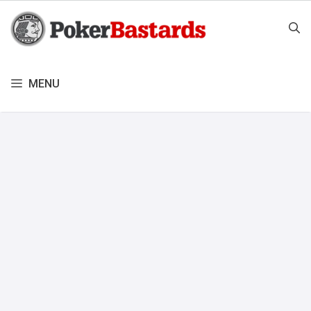
Aller
au
contenu
MENU