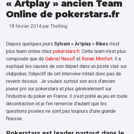
« Artplay » ancien Team
Online de pokerstars.fr
18 février 2014
par
TheKing
Depuis quelques jours
Sylvain « Artplay » Ribes
n’est
plus team online chez
pokerstars.fr
. Cette team n’est plus
composée que de
Gabriel Nassif
et
Ronan Monfort
. Il a
expliqué les causes de son départ dans un poste clair sur
clubpoker, l’objectif de cet interview n’était donc pas de
revenir dessus. Je voulais surtout son avis d’ancien
joueur pro sur pokerstars et plus généralement sur
l’industrie du poker en France. Il s’est prêté au jeu en toute
décontraction et je l’en remercie d’autant que les
questions posées ne sont pas toujours d’une grande
finesse.
Pokerstars est leader partout dans le