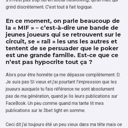
grind discrètement. C’est tout à fait logique.
En ce moment, on parle beaucoup de
la « MIF » – c’est-à-dire une bande de
jeunes joueurs qui se retrouvent sur le
circuit, se « rail » les uns les autres et
tentent de se persuader que le poker
est une grande famille. Est-ce que ce
n’est pas hypocrite tout ça ?
Alors pour être honnête ça me dépasse complètement :D.
Je suis pas SI vieux et j’ai pourtant l’impression que les
joueurs auxquels tu fais référence ne sont absolument
pas de ma génération, quand je lis leurs publications sur
FaceBook. Un peu comme quand ma tante lit mes
publications sur le 3bet light en somme.
Ceci dit j’ai toujours été un peu vieux dans ma tête mais ce