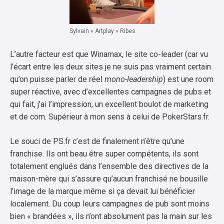
Sylvain « Artplay » Ribes
L’autre facteur est que Winamax, le site co-leader (car vu
l’écart entre les deux sites je ne suis pas vraiment certain
qu’on puisse parler de réel
mono-leadership
) est une room
super réactive, avec d’excellentes campagnes de pubs et
qui fait, j’ai l’impression, un excellent boulot de marketing
et de com. Supérieur à mon sens à celui de PokerStars.fr.
Le souci de PS.fr c’est de finalement n’être qu’une
franchise. Ils ont beau être super compétents, ils sont
totalement englués dans l’ensemble des directives de la
maison-mère qui s’assure qu’aucun franchisé ne bousille
l’image de la marque même si ça devait lui bénéficier
localement. Du coup leurs campagnes de pub sont moins
bien « brandées », ils n’ont absolument pas la main sur les