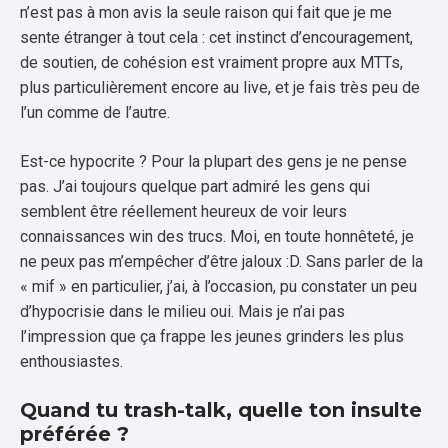
n’est pas à mon avis la seule raison qui fait que je me
sente étranger à tout cela : cet instinct d’encouragement,
de soutien, de cohésion est vraiment propre aux MTTs,
plus particulièrement encore au live, et je fais très peu de
l’un comme de l’autre.
Est-ce hypocrite ? Pour la plupart des gens je ne pense
pas. J’ai toujours quelque part admiré les gens qui
semblent être réellement heureux de voir leurs
connaissances win des trucs. Moi, en toute honnêteté, je
ne peux pas m’empêcher d’être jaloux :D. Sans parler de la
« mif » en particulier, j’ai, à l’occasion, pu constater un peu
d’hypocrisie dans le milieu oui. Mais je n’ai pas
l’impression que ça frappe les jeunes grinders les plus
enthousiastes.
Quand tu trash-talk, quelle ton insulte
préférée ?