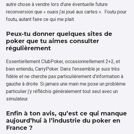
autre chose à vendre lors d’une éventuelle future
reconversion que « ouais j’ai joué aux cartes ». Foutu pour
foutu, autant faire ce qui me plait.
Peux-tu donner quelques sites de
poker que tu aimes consulter
régulièrement
Essentiellement ClubPoker, occasionnellement 2+2, et
bien entendu, CarryPoker. Dans l’ensemble je suis très
fidèle et ne cherche pas particulièrement d’information à
gauche à droite. Si jamais une main me pose un problème
particulier j’y réfléchis généralement tout seul avec un
simulateur.
Enfin à ton avis, qu’est ce qui manque
aujourd’hui à l’industrie du poker en
France ?