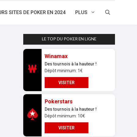
URS SITES DE POKER EN 2024
PLUS
LE TOP DU POKER EN LIGNE
Winamax
Des tournois à la hauteur !
Dépôt minimum: 1€
VISITER
Pokerstars
Des tournois à la hauteur !
Dépôt minimum: 10€
VISITER