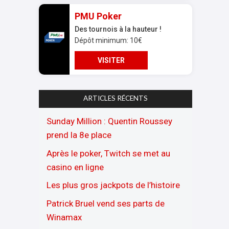
PMU Poker
Des tournois à la hauteur !
Dépôt minimum: 10€
VISITER
ARTICLES RÉCENTS
Sunday Million : Quentin Roussey
prend la 8e place
Après le poker, Twitch se met au
casino en ligne
Les plus gros jackpots de l’histoire
Patrick Bruel vend ses parts de
Winamax