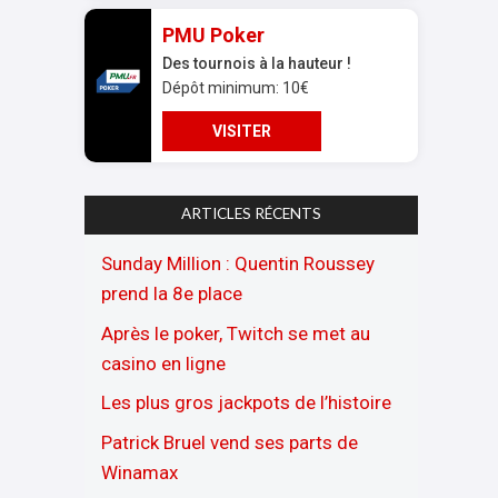
PMU Poker
Des tournois à la hauteur !
Dépôt minimum: 10€
VISITER
ARTICLES RÉCENTS
Sunday Million : Quentin Roussey
prend la 8e place
Après le poker, Twitch se met au
casino en ligne
Les plus gros jackpots de l’histoire
Patrick Bruel vend ses parts de
Winamax