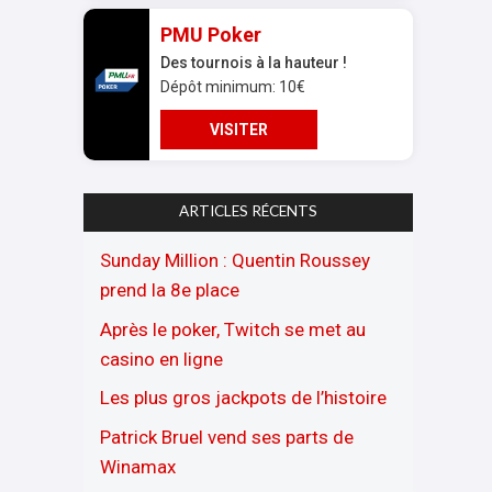
PMU Poker
Des tournois à la hauteur !
Dépôt minimum: 10€
VISITER
ARTICLES RÉCENTS
Sunday Million : Quentin Roussey
prend la 8e place
Après le poker, Twitch se met au
casino en ligne
Les plus gros jackpots de l’histoire
Patrick Bruel vend ses parts de
Winamax