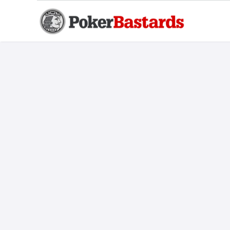
Aller
au
contenu
21 février 2012
par
TheKing
Un pack WPT