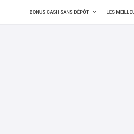
BONUS CASH SANS DÉPÔT
LES MEILLE