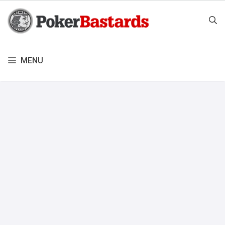
Aller
au
contenu
MENU