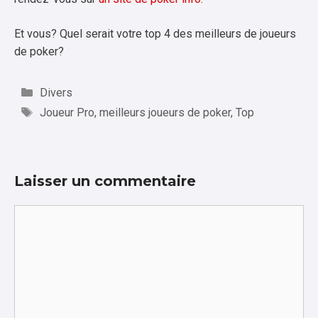
Et vous? Quel serait votre top 4 des meilleurs de joueurs
de poker?
Catégories
Divers
Étiquettes
Joueur Pro
,
meilleurs joueurs de poker
,
Top
Laisser un commentaire
Commentaire