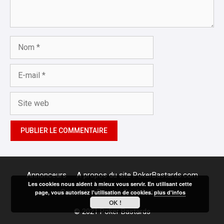
Nom
E-
mail
Site
web
Annonceurs
A propos du site PokerBastards.com
Les cookies nous aident à mieux vous servir. En utilisant cette
Contact
Devenir Contributeur
page, vous autorisez l'utilisation de cookies.
plus d'infos
OK !
© 2021 Poker Bastards