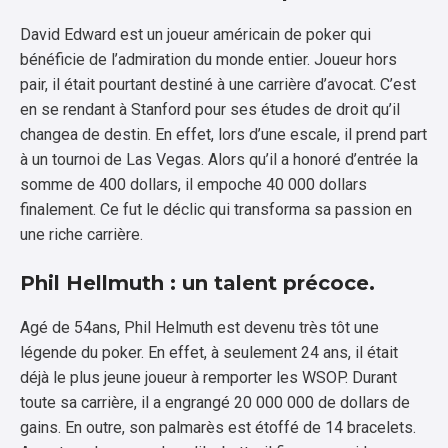
David Edward est un joueur américain de poker qui
bénéficie de l’admiration du monde entier. Joueur hors
pair, il était pourtant destiné à une carrière d’avocat. C’est
en se rendant à Stanford pour ses études de droit qu’il
changea de destin. En effet, lors d’une escale, il prend part
à un tournoi de Las Vegas. Alors qu’il a honoré d’entrée la
somme de 400 dollars, il empoche 40 000 dollars
finalement. Ce fut le déclic qui transforma sa passion en
une riche carrière.
Phil Hellmuth : un talent précoce.
Agé de 54ans, Phil Helmuth est devenu très tôt une
légende du poker. En effet, à seulement 24 ans, il était
déjà le plus jeune joueur à remporter les WSOP. Durant
toute sa carrière, il a engrangé 20 000 000 de dollars de
gains. En outre, son palmarès est étoffé de 14 bracelets.