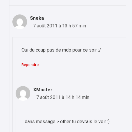
Sneka
7 août 2011 à 13 h 57 min
Oui du coup pas de mdp pour ce soir :/
Répondre
XMaster
7 août 2011 à 14 h 14 min
dans message > other tu devrais le voir :)