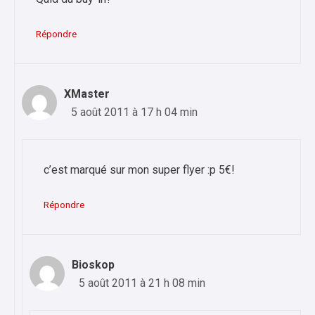
Répondre
XMaster
5 août 2011 à 17 h 04 min
c’est marqué sur mon super flyer :p 5€!
Répondre
Bioskop
5 août 2011 à 21 h 08 min