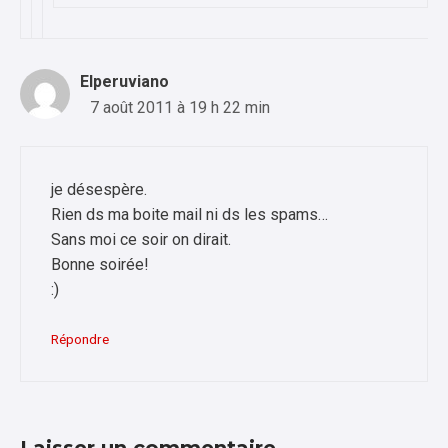
Elperuviano
7 août 2011 à 19 h 22 min
je désespère.
Rien ds ma boite mail ni ds les spams…
Sans moi ce soir on dirait.
Bonne soirée!
:)
Répondre
Laisser un commentaire