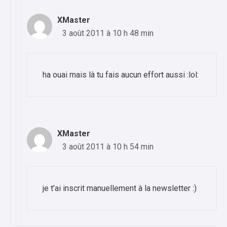
XMaster
3 août 2011 à 10 h 48 min
ha ouai mais là tu fais aucun effort aussi :lol:
XMaster
3 août 2011 à 10 h 54 min
je t’ai inscrit manuellement à la newsletter :)