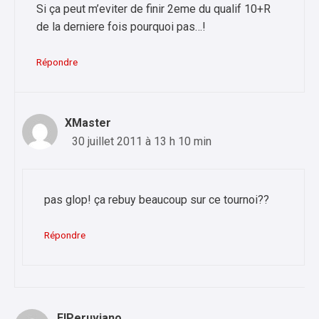
Si ça peut m’eviter de finir 2eme du qualif 10+R
de la derniere fois pourquoi pas…!
Répondre
XMaster
30 juillet 2011 à 13 h 10 min
pas glop! ça rebuy beaucoup sur ce tournoi??
Répondre
ElPeruviano