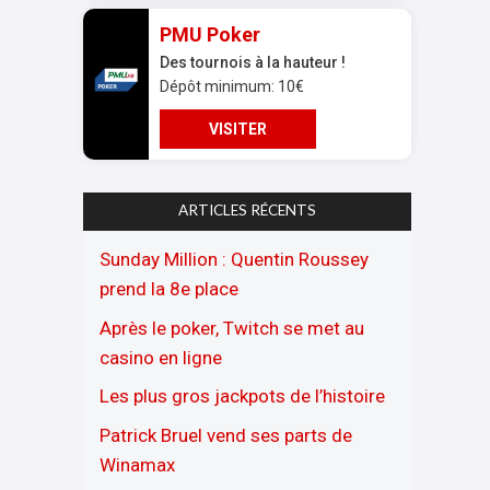
PMU Poker
Des tournois à la hauteur !
Dépôt minimum: 10€
VISITER
ARTICLES RÉCENTS
Sunday Million : Quentin Roussey
prend la 8e place
Après le poker, Twitch se met au
casino en ligne
Les plus gros jackpots de l’histoire
Patrick Bruel vend ses parts de
Winamax