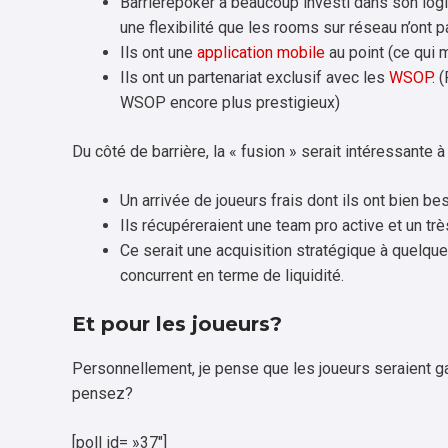
Barrierepoker a beaucoup investi dans son logicie
une flexibilité que les rooms sur réseau n’ont p
Ils ont une
application mobile
au point (ce qui
Ils ont un partenariat exclusif avec les
WSOP
. 
WSOP encore plus prestigieux)
Du côté de barrière, la « fusion » serait intéressante à
Un arrivée de joueurs frais dont ils ont bien beso
Ils récupéreraient une team pro active et un t
Ce serait une acquisition stratégique à quelque
concurrent en terme de liquidité.
Et pour les joueurs?
Personnellement, je pense que les joueurs seraient g
pensez?
[poll id= »37″]