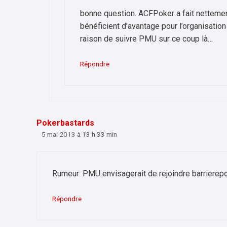
bonne question. ACFPoker a fait nettement
bénéficient d’avantage pour l’organisation
raison de suivre PMU sur ce coup là…
Répondre
Pokerbastards
5 mai 2013 à 13 h 33 min
Rumeur: PMU envisagerait de rejoindre barrierepo
Répondre