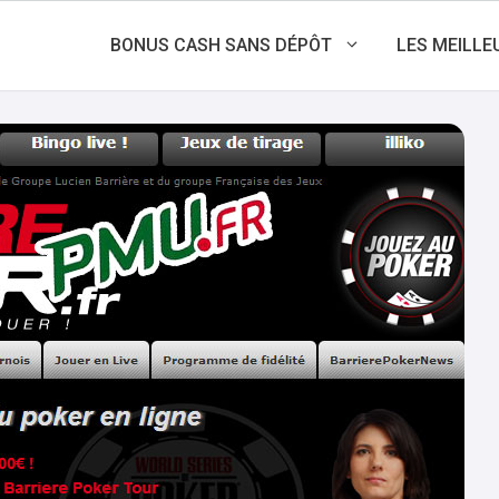
BONUS CASH SANS DÉPÔT
LES MEILLE