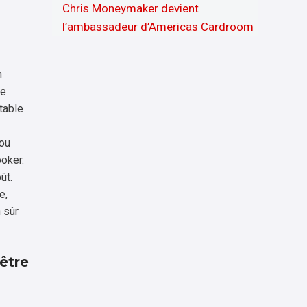
Chris Moneymaker devient
l’ambassadeur d’Americas Cardroom
n
le
ntable
ou
oker.
ût.
e,
 sûr
être