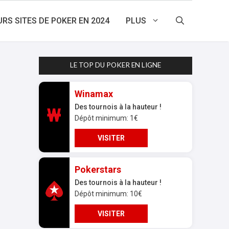
URS SITES DE POKER EN 2024
PLUS
LE TOP DU POKER EN LIGNE
Winamax
Des tournois à la hauteur !
Dépôt minimum: 1€
VISITER
Pokerstars
Des tournois à la hauteur !
Dépôt minimum: 10€
VISITER