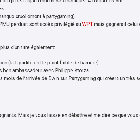
l qui est aujourd’hui un des meilleurs. A fortiori, ils ont
as.
 manque cruellement à partygaming)
(PMU perdrait sont accès privilégié au
WPT
mais gagnerait celui
 plus d’un titre également:
in (la liquidité est le point faible de barriere)
rès bon ambassadeur avec Philippe Ktorza.
s mois de l’arrivée de Bwin sur Partygaming qui créera un très s
agnants. Mais je vous laisse en débattre et me dire ce que vous