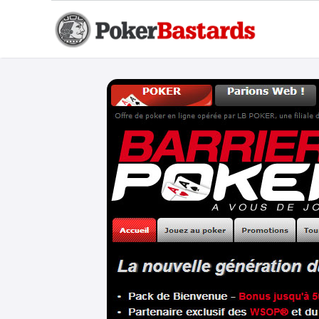
Aller
au
contenu