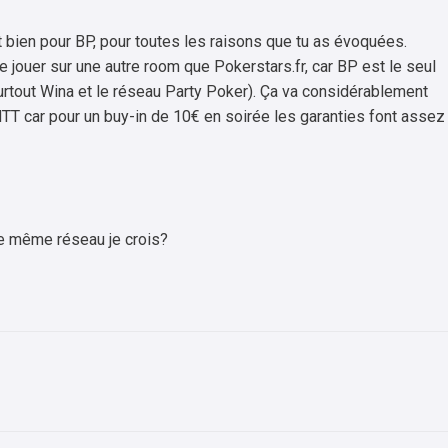
t bien pour BP, pour toutes les raisons que tu as évoquées.
e jouer sur une autre room que Pokerstars.fr, car BP est le seul
(surtout Wina et le réseau Party Poker). Ça va considérablement
MTT car pour un buy-in de 10€ en soirée les garanties font assez
le même réseau je crois?