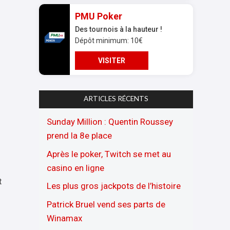
PMU Poker
Des tournois à la hauteur !
Dépôt minimum: 10€
VISITER
ARTICLES RÉCENTS
Sunday Million : Quentin Roussey
prend la 8e place
Après le poker, Twitch se met au
casino en ligne
t
Les plus gros jackpots de l’histoire
Patrick Bruel vend ses parts de
Winamax