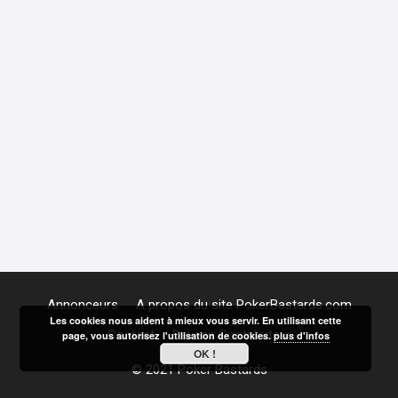
une bonne ou mauvaise
chose?
Normalement, le premier dimanche du mois sur winamax, le main event
double son prizepool garanti pour passer à 200000€ pour un buy-in
toujours aussi accessible …
lire la suite
Catégories
Actu Poker
,
J'aime / J'aime pas
Étiquettes
Main Event
,
Re-entry
,
Winamax
Annonceurs
A propos du site PokerBastards.com
Les cookies nous aident à mieux vous servir. En utilisant cette
Contact
Devenir Contributeur
page, vous autorisez l'utilisation de cookies.
plus d'infos
OK !
© 2021 Poker Bastards